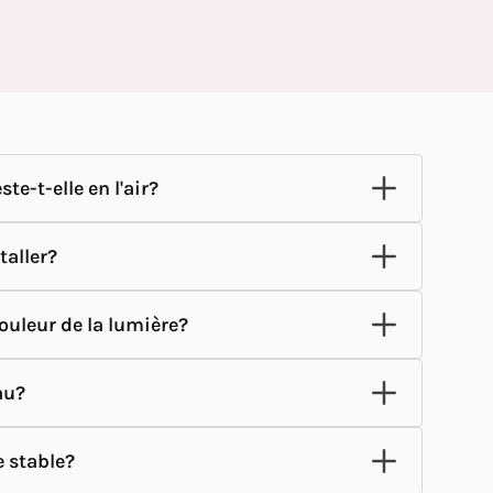
e-t-elle en l'air?
staller?
ouleur de la lumière?
au?
e stable?