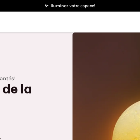
🎁 Le cadeau parfait!
hantés!
 de la
.