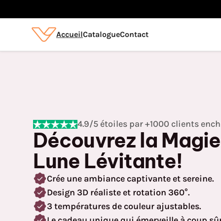
Accueil
Catalogue
Contact
4.9/5 étoiles par +1000 clients enc
Découvrez la Magie
Lune Lévitante!
Crée une ambiance captivante et sereine.
Design 3D réaliste et rotation 360°.
3 températures de couleur ajustables.
Le cadeau unique qui émerveille à coup sûr